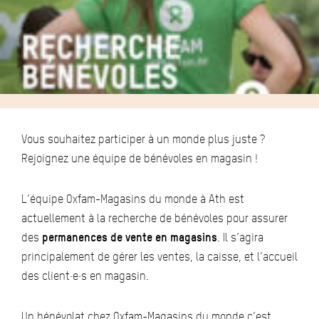
Vous souhaitez participer à un monde plus juste ?
Rejoignez une équipe de bénévoles en magasin !
L’équipe Oxfam-Magasins du monde à Ath est
actuellement à la recherche de bénévoles pour assurer
des
permanences de vente en magasins
. Il s’agira
principalement de gérer les ventes, la caisse, et l’accueil
des client·e·s en magasin.
Un bénévolat chez Oxfam-Magasins du monde c’est…