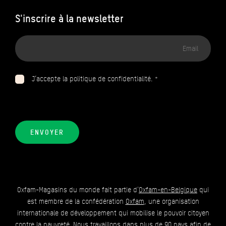
S'inscrire à la newsletter
Adresse
email
J’accepte la politique de confidentialité. *
ENVOYER
Oxfam-Magasins du monde fait partie d'
Oxfam-en-Belgique
qui
est membre de la confédération
Oxfam
, une organisation
internationale de développement qui mobilise le pouvoir citoyen
contre la pauvreté. Nous travaillons dans plus de 90 pays afin de